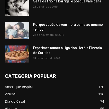
Se te dá frio na barriga, é porque vale pena
28 de julho de 2015
Porque vocês devem ir pra cama ao mesmo
tempo
24 de novembro de 2015
Experimentamos a Liga dos Heróis Pizzaria
de Curitiba
24 de janeiro de 2020
CATEGORIA POPULAR
Amor que Inspira
126
Vídeos
116
Dia do Casal
74
Viagem
55