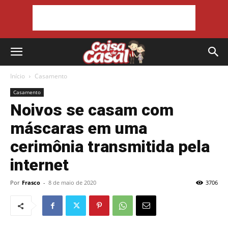
Início
Casamento
Casamento
Noivos se casam com
máscaras em uma
cerimônia transmitida pela
internet
Por
Frasco
-
8 de maio de 2020
3706