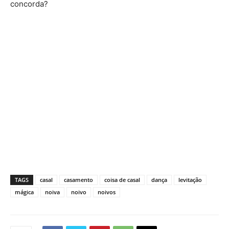
concorda?
TAGS
casal
casamento
coisa de casal
dança
levitação
mágica
noiva
noivo
noivos