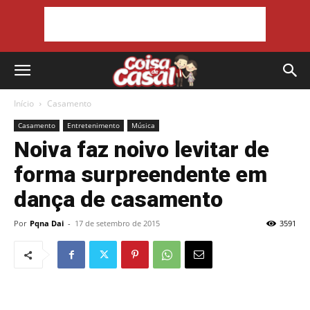
Início
Casamento
Casamento
Entretenimento
Música
Noiva faz noivo levitar de
forma surpreendente em
dança de casamento
Por
Pqna Dai
-
17 de setembro de 2015
3591