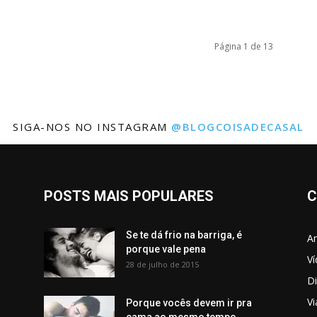
Página 1 de 13
SIGA-NOS NO INSTAGRAM
@BLOGCOISADECASAL
POSTS MAIS POPULARES
C
Se te dá frio na barriga, é
Am
porque vale pena
V
28 de julho de 2015
Di
V
Porque vocês devem ir pra