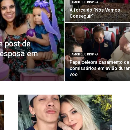
AMOR QUE INSPIRA
A força do “Nós Vamos
Conseguir”
 post de
 esposa em
AMOR QUE INSPIRA
Papa celebra casamento de
comissários em avião duran
voo