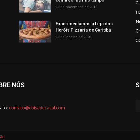
cama ao mesmo tempo
C
24 de novembro de 2015
H
No
Experimentamos a Liga dos
Heróis Pizzaria de Curitiba
C
24 de janeiro de 2020
G
BRE NÓS
S
ato:
contato@coisadecasal.com
ção