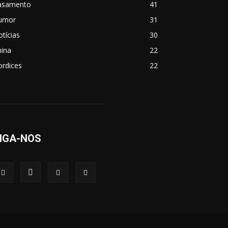
asamento
41
umor
31
tícias
30
hina
22
ordices
22
IGA-NOS