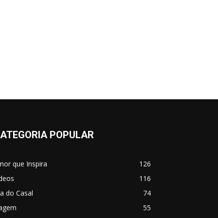
ATEGORIA POPULAR
or que Inspira
126
ídeos
116
a do Casal
74
iagem
55