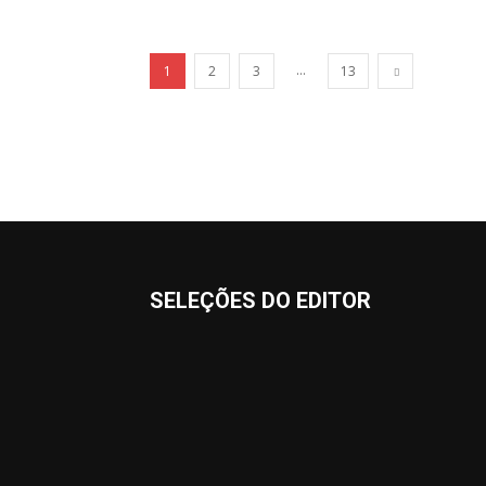
...
1
2
3
13
SELEÇÕES DO EDITOR