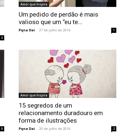
Amor que Inspira
Um pedido de perdão é mais
valioso que um “eu te...
Pqna Dai
-
27 de julho de 2016
1
2
Amor que Inspira
15 segredos de um
relacionamento duradouro em
forma de ilustrações
Pqna Dai
-
20 de julho de 2016
0
2