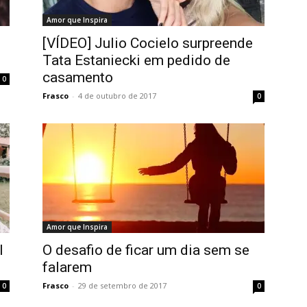
Amor que Inspira
[VÍDEO] Julio Cocielo surpreende
Tata Estaniecki em pedido de
casamento
0
Frasco
-
4 de outubro de 2017
0
Amor que Inspira
l
O desafio de ficar um dia sem se
falarem
Frasco
-
29 de setembro de 2017
0
0