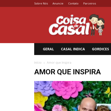
Sobre Nós
Anuncie
Contato
Parceiros
Coisa
de
Casal
GERAL
CASAL INDICA
GORDICES
Início
Amor que Inspira
AMOR QUE INSPIRA