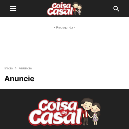
- Propaganda -
Início
Anuncie
Anuncie