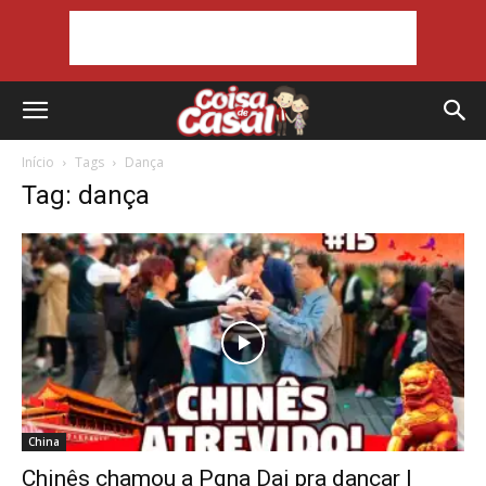
Início
Tags
Dança
Tag: dança
China
Chinês chamou a Pqna Dai pra dançar |