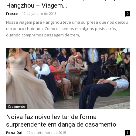
Hangzhou – Viagem...
Frasco
-
12 de janeiro de 2018
0
Nossa viagem para Hangzhou teve uma surpresa que nos deixou
um pouco chateado. Como dissemos em alguns posts atrás,
quando compramos passagem de trem,...
Casamento
Noiva faz noivo levitar de forma
surpreendente em dança de casamento
Pqna Dai
-
17 de setembro de 2015
1