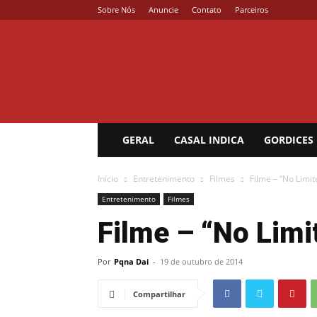
Sobre Nós
Anuncie
Contato
Parceiros
Coisa
de
Casal
GERAL
CASAL INDICA
GORDICES
Início
Entretenimento
Filmes
Filme – “No Limi
Entretenimento
Filmes
Filme – “No Lim
Por
Pqna Dai
-
19 de outubro de 2014
Compartilhar