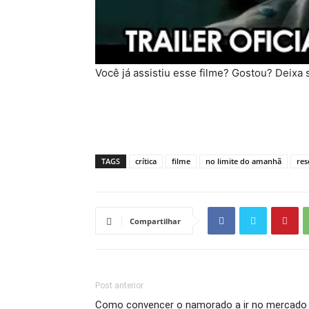
Você já assistiu esse filme? Gostou? Deixa
TAGS
crítica
filme
no limite do amanhã
res
Compartilhar
Post anterior
Como convencer o namorado a ir no mercado