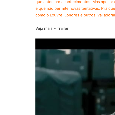
que antecipar acontecimentos. Mas apesar d
e que não permite novas tentativas. Pra que
como o Louvre, Londres e outros, vai adora
Veja mais – Trailer: