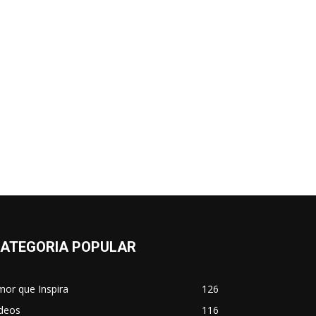
ATEGORIA POPULAR
or que Inspira
126
ídeos
116