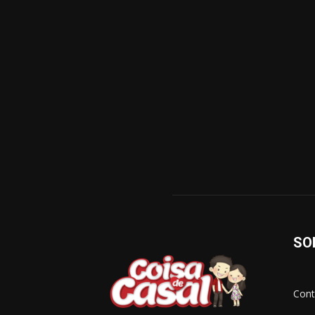
SO
Cont