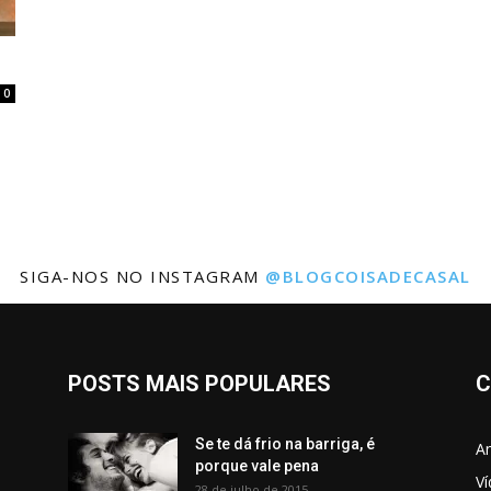
0
SIGA-NOS NO INSTAGRAM
@BLOGCOISADECASAL
POSTS MAIS POPULARES
C
Se te dá frio na barriga, é
Am
porque vale pena
V
28 de julho de 2015