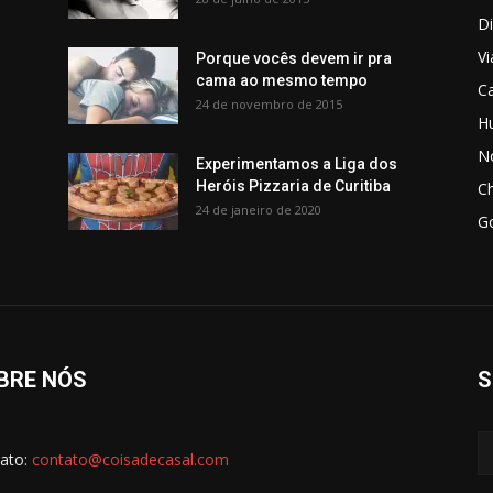
Di
V
Porque vocês devem ir pra
cama ao mesmo tempo
C
24 de novembro de 2015
H
No
Experimentamos a Liga dos
Heróis Pizzaria de Curitiba
C
24 de janeiro de 2020
G
BRE NÓS
S
ato:
contato@coisadecasal.com