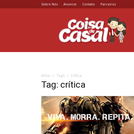
Sobre Nós
Anuncie
Contato
Parceiros
Coisa
de
Casal
Início
Tags
Crítica
Tag: crítica