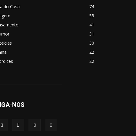
a do Casal
74
iagem
55
asamento
41
umor
31
tícias
30
hina
22
ordices
22
IGA-NOS