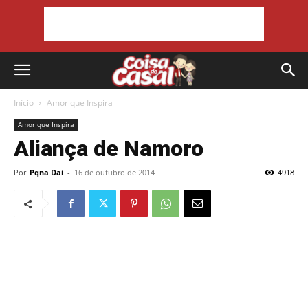
Início
Amor que Inspira
Amor que Inspira
Aliança de Namoro
Por
Pqna Dai
-
16 de outubro de 2014
4918