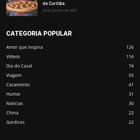
de Curitiba
24 de janeiro de 2020
CATEGORIA POPULAR
Amor que Inspira
126
Vídeos
116
Dia do Casal
74
Viagem
55
Casamento
41
Humor
31
Notícias
30
China
22
Gordices
22