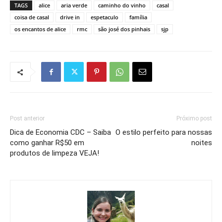
TAGS
alice
aria verde
caminho do vinho
casal
coisa de casal
drive in
espetaculo
família
os encantos de alice
rmc
são josé dos pinhais
sjp
Post anterior
Próximo post
Dica de Economia CDC – Saiba
O estilo perfeito para nossas
como ganhar R$50 em
noites
produtos de limpeza VEJA!