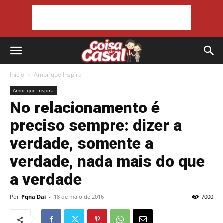
Início
Amor que Inspira
Amor que Inspira
No relacionamento é
preciso sempre: dizer a
verdade, somente a
verdade, nada mais do que
a verdade
Por
Pqna Dai
-
18 de maio de 2016
7000