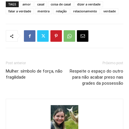
TAGS
amor
casal
coisa de casal
dizer a verdade
falar a verdade
mentira
relação
relacionamento
verdade
Post anterior
Próximo post
Mulher: símbolo de força, não
Respeite o espaço do outro
fragilidade
para não acabar preso nas
grades da possessão