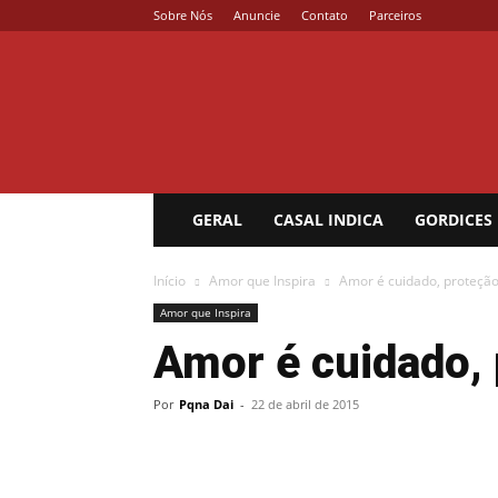
Sobre Nós
Anuncie
Contato
Parceiros
Coisa
de
Casal
GERAL
CASAL INDICA
GORDICES
Início
Amor que Inspira
Amor é cuidado, proteção
Amor que Inspira
Amor é cuidado, 
Por
Pqna Dai
-
22 de abril de 2015
Compartilhar