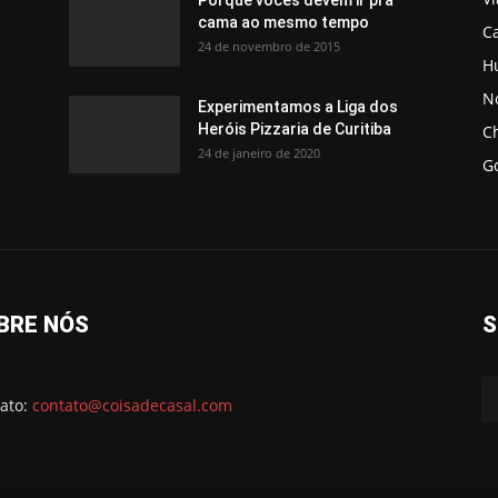
cama ao mesmo tempo
C
24 de novembro de 2015
H
No
Experimentamos a Liga dos
Heróis Pizzaria de Curitiba
C
24 de janeiro de 2020
G
BRE NÓS
S
ato:
contato@coisadecasal.com