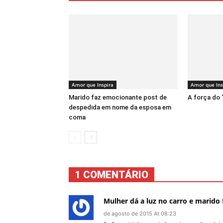
Amor que Inspira
Amor que Ins
Marido faz emocionante post de
A força do
despedida em nome da esposa em
coma
1 COMENTÁRIO
Mulher dá a luz no carro e marid
de agosto de 2015 At 08:23