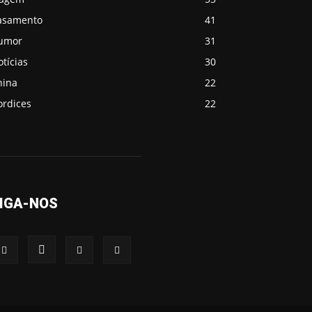
asamento
41
umor
31
tícias
30
hina
22
ordices
22
IGA-NOS