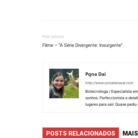
Compartilhar
Post anterior
Filme – “A Série Divergente: Insurgente”
Pqna Dai
http://www.coisadecasal.com
Biotecnóloga / Especialista e
sonhos. Perfeccionista e detal
lugares para sair. Quase pedi
POSTS RELACIONADOS
MAIS