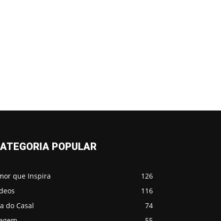
ATEGORIA POPULAR
mor que Inspira
126
ídeos
116
a do Casal
74
iagem
55