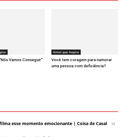
pira
Amor que Inspira
 “Nós Vamos Conseguir”
Você tem coragem para namorar
uma pessoa com deficiência?
o filma esse momento emocionante | Coisa de Casal
14