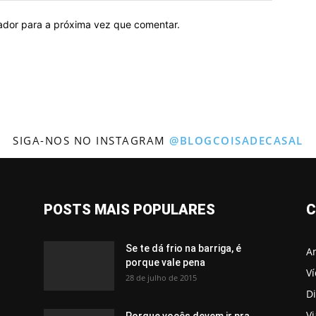
gador para a próxima vez que comentar.
SIGA-NOS NO INSTAGRAM
@BLOGCOISADECASAL
POSTS MAIS POPULARES
C
Se te dá frio na barriga, é
A
porque vale pena
V
28 de julho de 2015
Di
V
Porque vocês devem ir pra