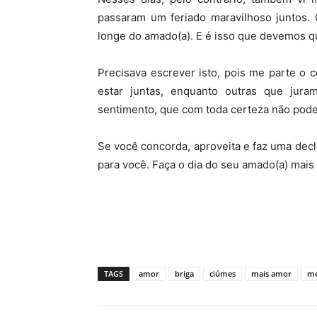
passaram um feriado maravilhoso juntos. Q
longe do amado(a). E é isso que devemos qu
Precisava escrever isto, pois me parte o
estar juntas, enquanto outras que jur
sentimento, que com toda certeza não pod
Se você concorda, aproveita e faz uma decl
para você. Faça o dia do seu amado(a) mais f
TAGS
amor
briga
ciúmes
mais amor
me