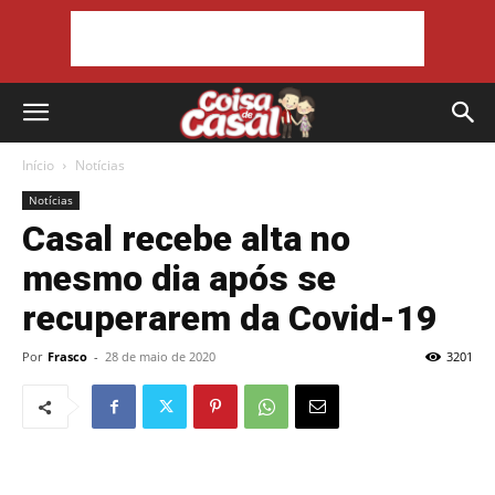
Início
Notícias
Notícias
Casal recebe alta no
mesmo dia após se
recuperarem da Covid-19
Por
Frasco
-
28 de maio de 2020
3201