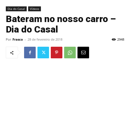
Dia do Casal
Vídeos
Bateram no nosso carro –
Dia do Casal
Por
Frasco
-
28 de fevereiro de 2018
2948