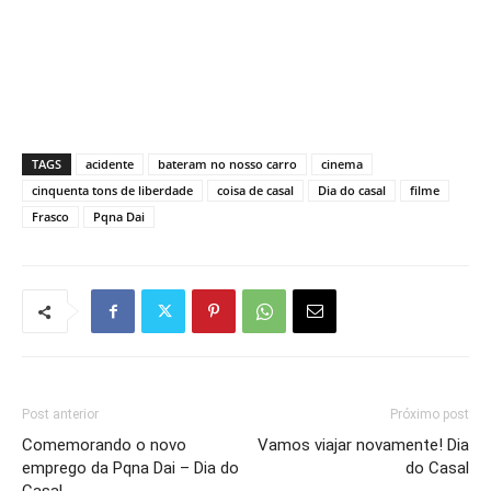
TAGS
acidente
bateram no nosso carro
cinema
cinquenta tons de liberdade
coisa de casal
Dia do casal
filme
Frasco
Pqna Dai
Post anterior
Próximo post
Comemorando o novo
Vamos viajar novamente! Dia
emprego da Pqna Dai – Dia do
do Casal