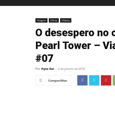
Viagem
China
Vídeos
O desespero no c
Pearl Tower – Vi
#07
Por
Pqna Dai
-
2 de janeiro de 2018
Compartilhar