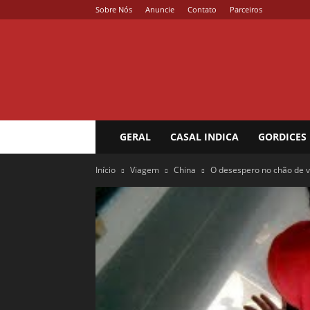
Sobre Nós
Anuncie
Contato
Parceiros
Coisa
de
Casal
GERAL
CASAL INDICA
GORDICES
Início
Viagem
China
O desespero no chão de vi