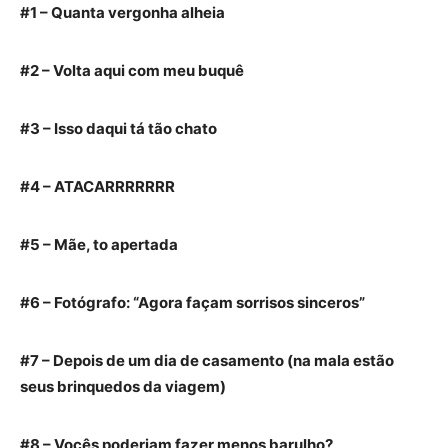
#1 – Quanta vergonha alheia
#2 – Volta aqui com meu buquê
#3 – Isso daqui tá tão chato
#4 – ATACARRRRRRR
#5 – Mãe, to apertada
#6 – Fotógrafo: “Agora façam sorrisos sinceros”
#7 – Depois de um dia de casamento (na mala estão
seus brinquedos da viagem)
#8 – Vocês poderiam fazer menos barulho?