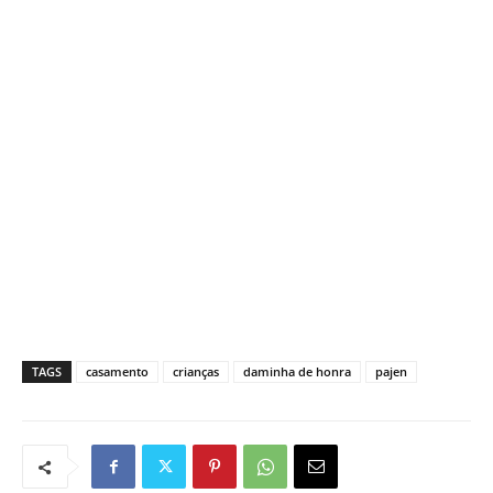
TAGS
casamento
crianças
daminha de honra
pajen