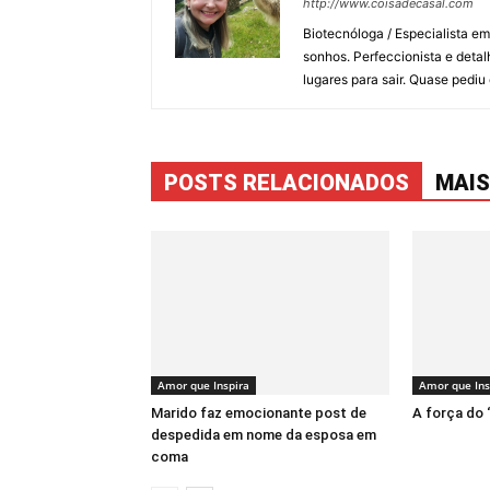
http://www.coisadecasal.com
Biotecnóloga / Especialista e
sonhos. Perfeccionista e detal
lugares para sair. Quase pedi
POSTS RELACIONADOS
MAIS
Amor que Inspira
Amor que Ins
Marido faz emocionante post de
A força do
despedida em nome da esposa em
coma