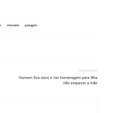
o
nômades
paisagem
Próximo post
Homem fica viúvo e faz homenagem para filha
não esquecer a mãe