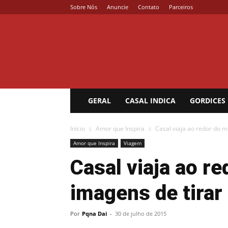
Sobre Nós
Anuncie
Contato
Parceiros
Coisa
de
Casal
GERAL
CASAL INDICA
GORDICES
Início
Amor que Inspira
Casal viaja ao redor do m
Amor que Inspira
Viagem
Casal viaja ao r
imagens de tirar
Por
Pqna Dai
-
30 de julho de 2015