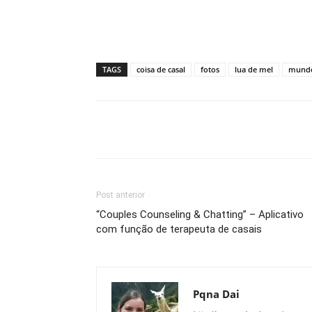
TAGS
coisa de casal
fotos
lua de mel
mund
Compartilhar
Post anterior
“Couples Counseling & Chatting” – Aplicativo
com função de terapeuta de casais
Pqna Dai