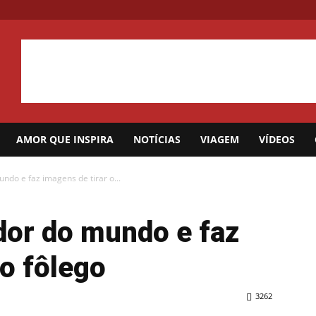
AMOR QUE INSPIRA
NOTÍCIAS
VIAGEM
VÍDEOS
undo e faz imagens de tirar o...
edor do mundo e faz
 o fôlego
3262