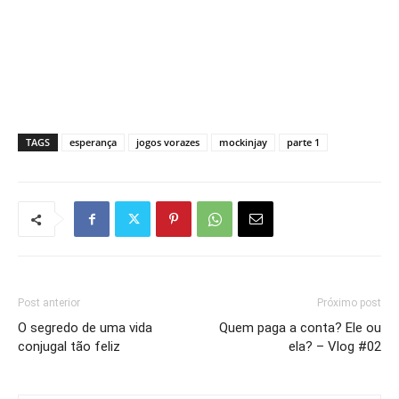
TAGS
esperança
jogos vorazes
mockinjay
parte 1
Post anterior
Próximo post
O segredo de uma vida
Quem paga a conta? Ele ou
conjugal tão feliz
ela? – Vlog #02