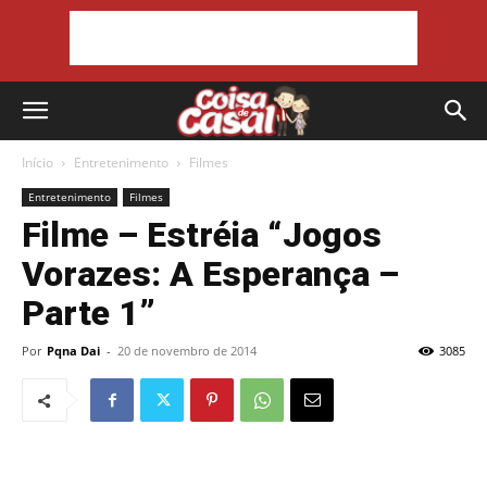
Início
Entretenimento
Filmes
Entretenimento
Filmes
Filme – Estréia “Jogos
Vorazes: A Esperança –
Parte 1”
Por
Pqna Dai
-
20 de novembro de 2014
3085