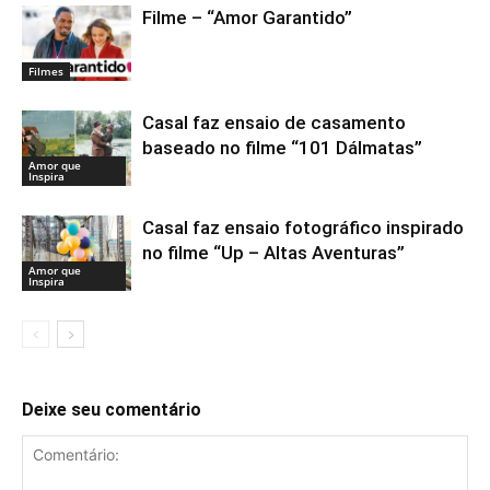
Filme – “Amor Garantido”
Filmes
Casal faz ensaio de casamento
baseado no filme “101 Dálmatas”
Amor que
Inspira
Casal faz ensaio fotográfico inspirado
no filme “Up – Altas Aventuras”
Amor que
Inspira
Deixe seu comentário