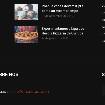
V
Porque vocês devem ir pra
cama ao mesmo tempo
C
24 de novembro de 2015
H
No
Experimentamos a Liga dos
Heróis Pizzaria de Curitiba
C
24 de janeiro de 2020
G
BRE NÓS
S
ato:
contato@coisadecasal.com