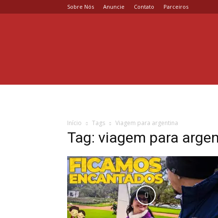
Sobre Nós
Anuncie
Contato
Parceiros
Coisa
de
Casal
Início
Tags
Viagem para argentina
Tag: viagem para argen