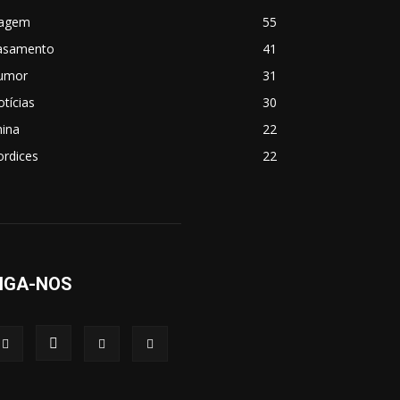
iagem
55
asamento
41
umor
31
tícias
30
hina
22
ordices
22
IGA-NOS