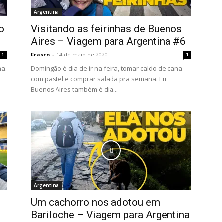
Argentina
o
Visitando as feirinhas de Buenos
Aires – Viagem para Argentina #6
Frasco
-
14 de maio de 2020
1
1
na.
Domingão é dia de ir na feira, tomar caldo de cana
com pastel e comprar salada pra semana. Em
Buenos Aires também é dia...
Argentina
Um cachorro nos adotou em
Bariloche – Viagem para Argentina