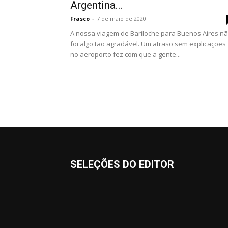
Argentina...
Frasco
-
7 de maio de 2020
A nossa viagem de Bariloche para Buenos Aires n
foi algo tão agradável. Um atraso sem explicações
no aeroporto fez com que a gente...
SELEÇÕES DO EDITOR