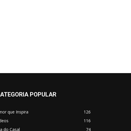
ATEGORIA POPULAR
or que Inspira
126
ídeos
116
a do Casal
74