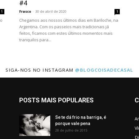
#4
Frasco
-
30 de abril de 2020
1
1
ão
Chegamos aos nossos últimos dias em Bariloche, na
Argentina. Com os passeios mais tradicionais já
feitos, ficamos com estes últimos momentos mais
tranquilos para...
SIGA-NOS NO INSTAGRAM
@BLOGCOISADECASAL
POSTS MAIS POPULARES
C
Se te dá frio na barriga, é
Am
porque vale pena
V
28 de julho de 2015
Di