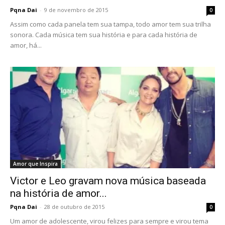
Pqna Dai
-
9 de novembro de 2015
0
Assim como cada panela tem sua tampa, todo amor tem sua trilha
sonora. Cada música tem sua história e para cada história de
amor, há...
Amor que Inspira
Victor e Leo gravam nova música baseada
na história de amor...
Pqna Dai
-
28 de outubro de 2015
0
Um amor de adolescente, virou felizes para sempre e virou tema