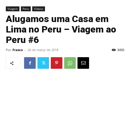
Viagem
Peru
Vídeos
Alugamos uma Casa em
Lima no Peru – Viagem ao
Peru #6
Por
Frasco
-
26 de março de 2018
3450