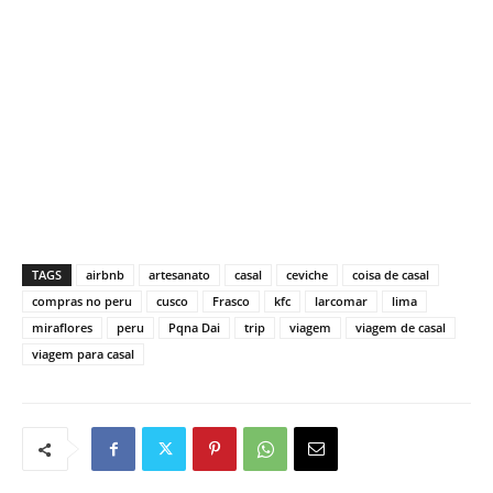
TAGS
airbnb
artesanato
casal
ceviche
coisa de casal
compras no peru
cusco
Frasco
kfc
larcomar
lima
miraflores
peru
Pqna Dai
trip
viagem
viagem de casal
viagem para casal