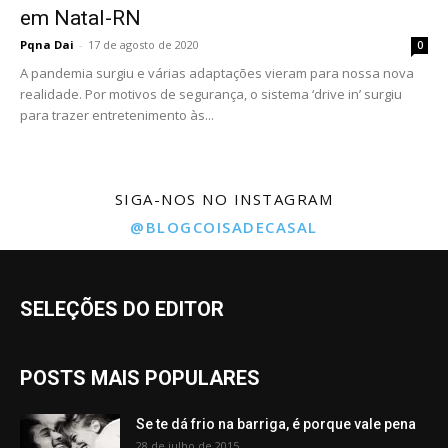
em Natal-RN
Pqna Dai
-
17 de agosto de 2020
0
A pandemia surgiu e várias adaptações vieram para nossa nova
realidade. Por motivos de segurança, o sistema ‘drive in’ surgiu
para trazer entretenimento às...
SIGA-NOS NO INSTAGRAM
@BLOGCOISADECASAL
SELEÇÕES DO EDITOR
POSTS MAIS POPULARES
Se te dá frio na barriga, é porque vale pena
28 de julho de 2015