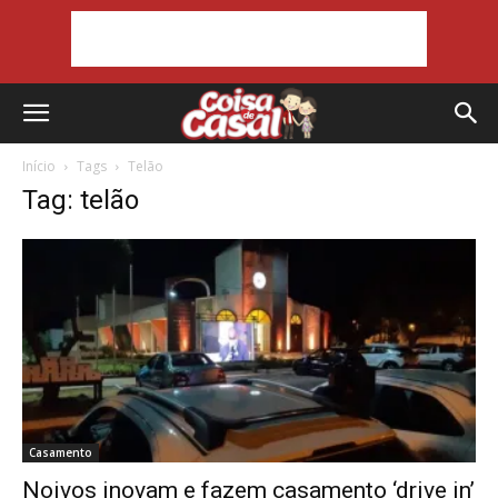
Início
Tags
Telão
Tag: telão
Casamento
Noivos inovam e fazem casamento ‘drive in’