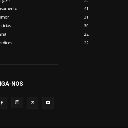
asamento
41
umor
31
tícias
30
hina
22
ordices
22
IGA-NOS