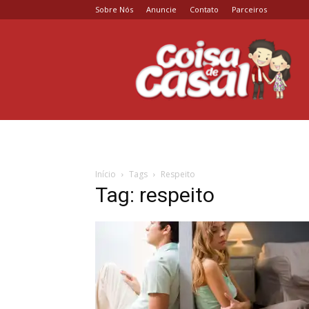
Sobre Nós
Anuncie
Contato
Parceiros
Coisa
de
Casal
Início
Tags
Respeito
Tag: respeito