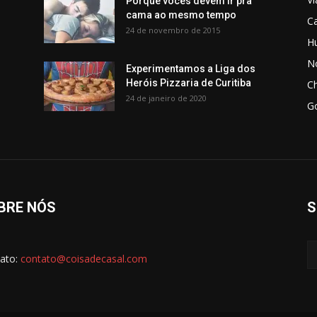
Porque vocês devem ir pra
cama ao mesmo tempo
C
24 de novembro de 2015
H
No
Experimentamos a Liga dos
Heróis Pizzaria de Curitiba
C
24 de janeiro de 2020
G
BRE NÓS
S
ato:
contato@coisadecasal.com