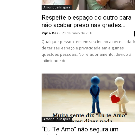
Amor que Inspira
Respeite o espaço do outro para
não acabar preso nas grades...
Pqna Dai
-
20 de maio de 2016
Qualquer pessoa tem em seu íntimo a necessidad
de ter seu espaço e privacidade em algumas
questões pessoais. No relacionamento, devido à
intimidade do...
Amor que Inspira
“Eu Te Amo” não segura um