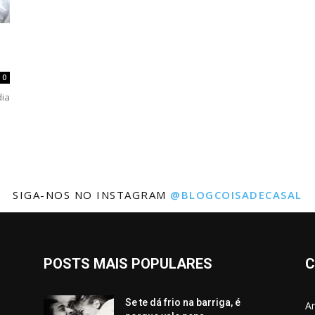
0
dia
SIGA-NOS NO INSTAGRAM
@BLOGCOISADECASAL
POSTS MAIS POPULARES
C
Se te dá frio na barriga, é
Am