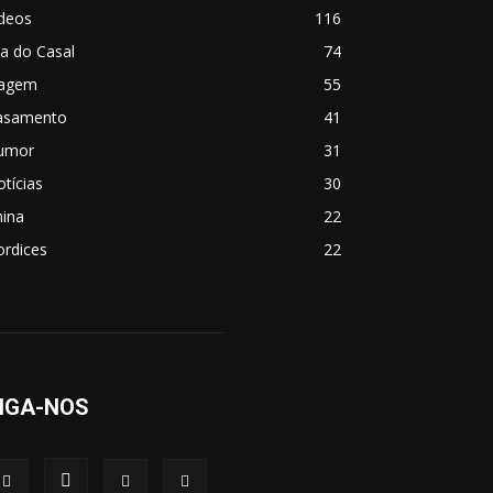
ídeos
116
a do Casal
74
iagem
55
asamento
41
umor
31
tícias
30
hina
22
ordices
22
IGA-NOS