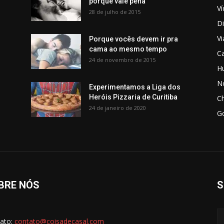
porque vale pena
V
28 de julho de 2015
Di
V
Porque vocês devem ir pra
cama ao mesmo tempo
C
24 de novembro de 2015
H
No
Experimentamos a Liga dos
Heróis Pizzaria de Curitiba
C
24 de janeiro de 2020
G
BRE NÓS
S
ato:
contato@coisadecasal.com