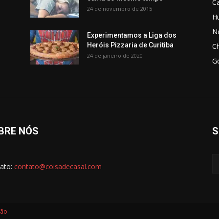
C
24 de novembro de 2015
H
No
Experimentamos a Liga dos
Heróis Pizzaria de Curitiba
C
24 de janeiro de 2020
G
BRE NÓS
S
ato:
contato@coisadecasal.com
ção