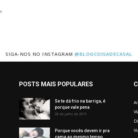
a
SIGA-NOS NO INSTAGRAM
@BLOGCOISADECASAL
POSTS MAIS POPULARES
C
Se te dá frio na barriga, é
Am
porque vale pena
V
28 de julho de 2015
Di
V
Porque vocês devem ir pra
cama ao mesmo tempo