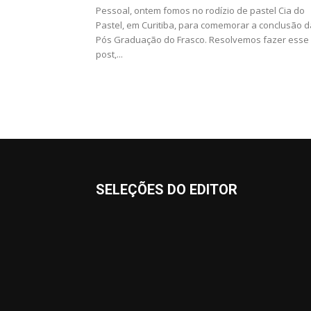
Pessoal, ontem fomos no rodízio de pastel Cia do
Pastel, em Curitiba, para comemorar a conclusão d
Pós Graduação do Frasco. Resolvemos fazer esse
post,...
SELEÇÕES DO EDITOR