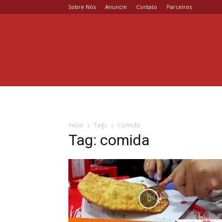
Sobre Nós
Anuncie
Contato
Parceiros
Coisa
de
Casal
Início
Tags
Comida
Tag: comida