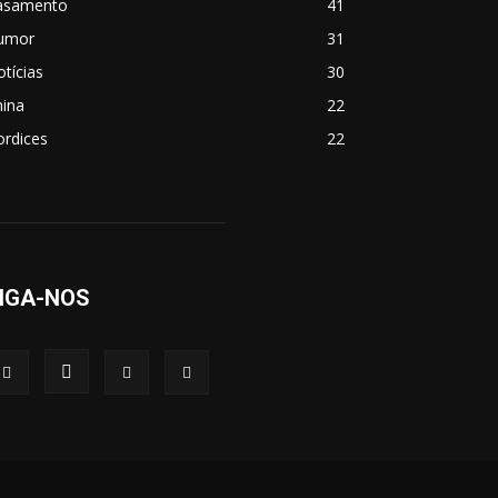
asamento
41
umor
31
tícias
30
hina
22
ordices
22
IGA-NOS