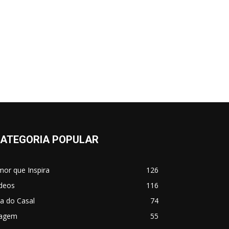
ATEGORIA POPULAR
or que Inspira
126
ídeos
116
a do Casal
74
iagem
55