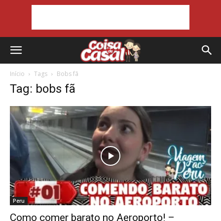
Início
Tags
Bobs fã
Tag: bobs fã
Peru
Como comer barato no Aeroporto! –