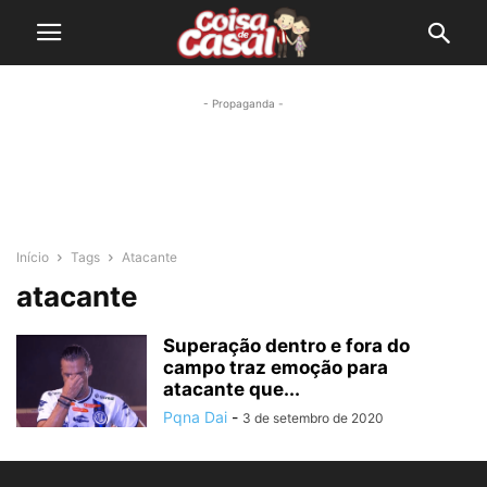
- Propaganda -
Início
Tags
Atacante
atacante
Superação dentro e fora do
campo traz emoção para
atacante que...
Pqna Dai
-
3 de setembro de 2020