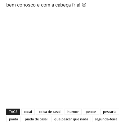
bem conosco e com a cabeça fria! 😉
TAGS
casal
coisa de casal
humor
pescar
pescaria
piada
piada de casal
que pescar que nada
segunda-feira