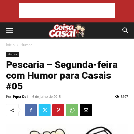
Início
Humor
Humor
Pescaria – Segunda-feira
com Humor para Casais
#05
Por
Pqna Dai
-
6 de julho de 2015
3197