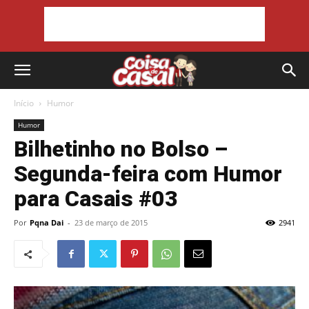
Início
Humor
Humor
Bilhetinho no Bolso –
Segunda-feira com Humor
para Casais #03
Por
Pqna Dai
-
23 de março de 2015
2941