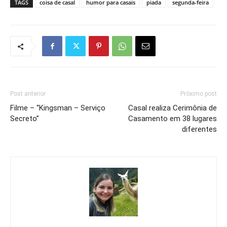
TAGS
coisa de casal
humor para casais
piada
segunda-feira
Post anterior
Próximo post
Filme – “Kingsman – Serviço
Casal realiza Cerimônia de
Secreto”
Casamento em 38 lugares
diferentes