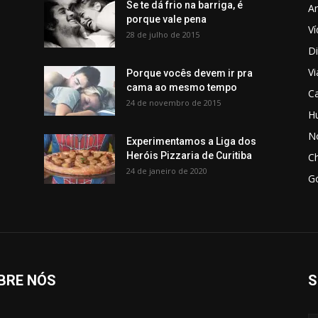
Se te dá frio na barriga, é
Am
porque vale pena
V
28 de julho de 2015
Di
V
Porque vocês devem ir pra
cama ao mesmo tempo
C
24 de novembro de 2015
H
No
Experimentamos a Liga dos
Heróis Pizzaria de Curitiba
C
24 de janeiro de 2020
G
BRE NÓS
S