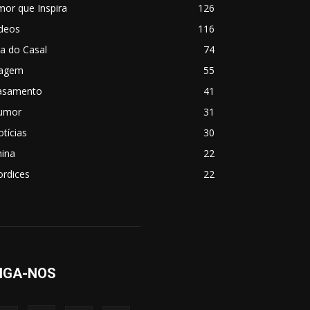
or que Inspira
126
ídeos
116
a do Casal
74
iagem
55
asamento
41
umor
31
tícias
30
hina
22
ordices
22
IGA-NOS