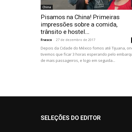
China
Pisamos na China! Primeiras
impressões sobre a comida,
trânsito e hostel...
Frasco
-
27 de dezembro de 2017
Depois da Cidade do México fomos até Tijuana, o
tivemos que ficar 3 horas esperando pelo embarq
de mais passageiros, e logo em seguida...
SELEÇÕES DO EDITOR