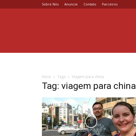
Sobre Nós
Anuncie
Contato
Parceiros
Coisa
de
Casal
Início
Tags
Viagem para china
Tag: viagem para china