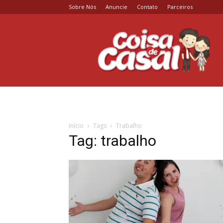
Sobre Nós
Anuncie
Contato
Parceiros
Coisa
de
Casal
Início
Tags
Trabalho
Tag: trabalho