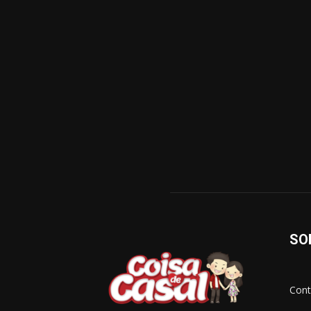
SO
Cont