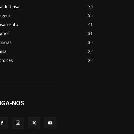
a do Casal
74
iagem
55
asamento
41
umor
31
tícias
30
hina
22
ordices
22
IGA-NOS