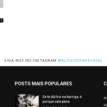
0
SIGA-NOS NO INSTAGRAM
@BLOGCOISADECASAL
POSTS MAIS POPULARES
C
Se te dá frio na barriga, é
Am
porque vale pena
V
28 de julho de 2015