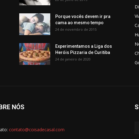
Di
V
Porque vocês devem ir pra
cama ao mesmo tempo
C
24 de novembro de 2015
H
No
Experimentamos a Liga dos
Heróis Pizzaria de Curitiba
C
24 de janeiro de 2020
G
BRE NÓS
S
ato:
contato@coisadecasal.com