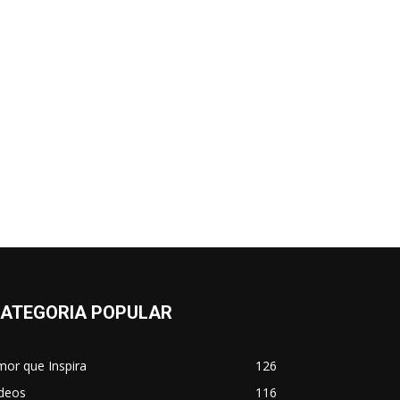
ATEGORIA POPULAR
or que Inspira
126
ídeos
116