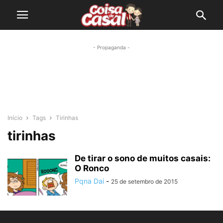
- Propaganda -
Início
Tags
Tirinhas
tirinhas
De tirar o sono de muitos casais:
O Ronco
Pqna Dai
-
25 de setembro de 2015