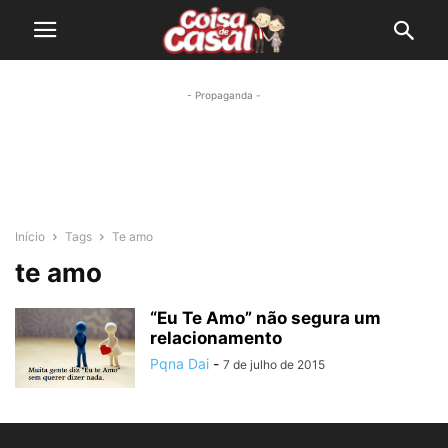
- Propaganda -
Início
Tags
Te amo
te amo
“Eu Te Amo” não segura um
relacionamento
Pqna Dai
-
7 de julho de 2015