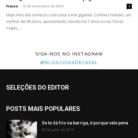
Frasco
-
19 de novembro de 2014
3
Hoje meu dia começou com uma sorte gigante. Conheci Getulio, um
senhor de 60 anos, aposentado, taxista há 7 anos e nas horas
vagas,...
SIGA-NOS NO INSTAGRAM
@BLOGCOISADECASAL
SELEÇÕES DO EDITOR
POSTS MAIS POPULARES
Se te dá frio na barriga, é porque vale pena
28 de julho de 2015