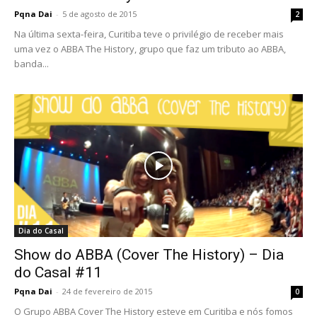
Pqna Dai
-
5 de agosto de 2015
2
Na última sexta-feira, Curitiba teve o privilégio de receber mais
uma vez o ABBA The History, grupo que faz um tributo ao ABBA,
banda...
Dia do Casal
Show do ABBA (Cover The History) – Dia
do Casal #11
Pqna Dai
-
24 de fevereiro de 2015
0
O Grupo ABBA Cover The History esteve em Curitiba e nós fomos