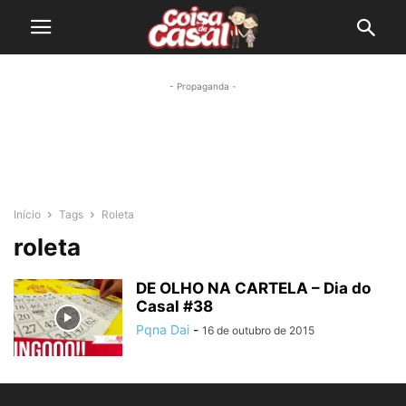
- Propaganda -
Início
Tags
Roleta
roleta
DE OLHO NA CARTELA – Dia do
Casal #38
Pqna Dai
-
16 de outubro de 2015