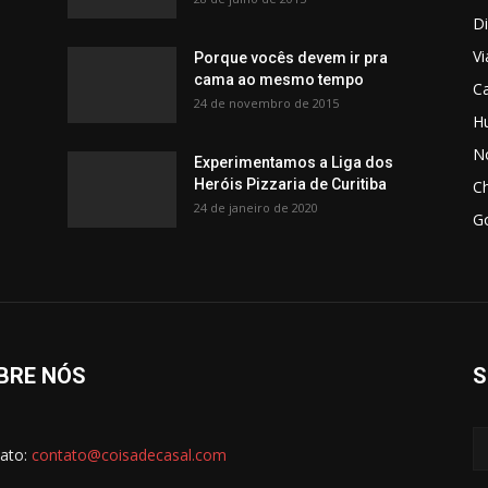
Di
V
Porque vocês devem ir pra
cama ao mesmo tempo
C
24 de novembro de 2015
H
No
Experimentamos a Liga dos
Heróis Pizzaria de Curitiba
C
24 de janeiro de 2020
G
BRE NÓS
S
ato:
contato@coisadecasal.com