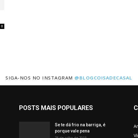
0
SIGA-NOS NO INSTAGRAM
@BLOGCOISADECASAL
POSTS MAIS POPULARES
C
Se te dá frio na barriga, é
Am
porque vale pena
V
28 de julho de 2015