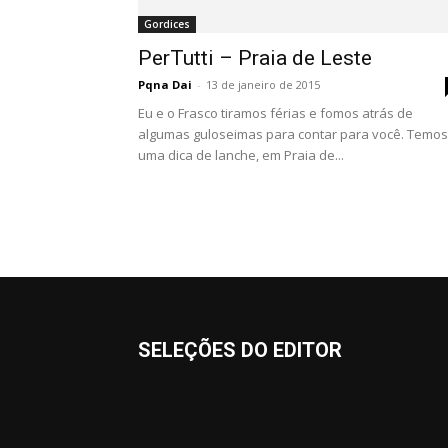
Gordices
PerTutti – Praia de Leste
Pqna Dai
-
13 de janeiro de 2015
Eu e o Frasco tiramos férias e fomos atrás de
algumas guloseimas para contar para você. Temos
uma dica de lanche, em Praia de...
SELEÇÕES DO EDITOR