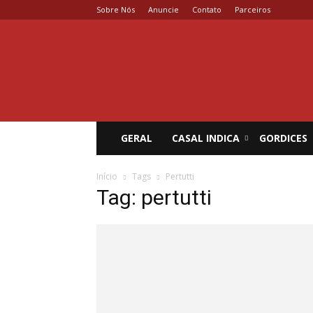
Sobre Nós
Anuncie
Contato
Parceiros
Coisa
de
Casal
GERAL
CASAL INDICA
GORDICES
Início
Tags
Pertutti
Tag: pertutti