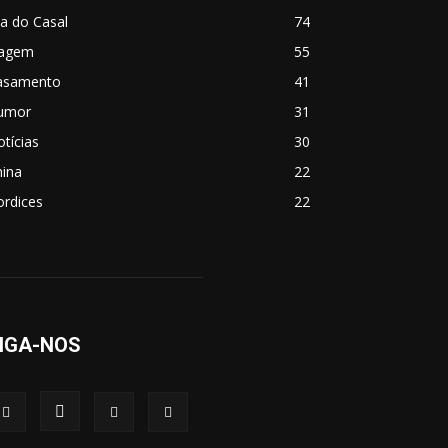
a do Casal
74
iagem
55
asamento
41
umor
31
tícias
30
hina
22
ordices
22
IGA-NOS