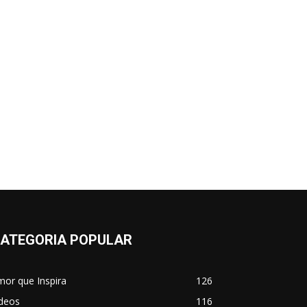
ATEGORIA POPULAR
or que Inspira
126
ídeos
116