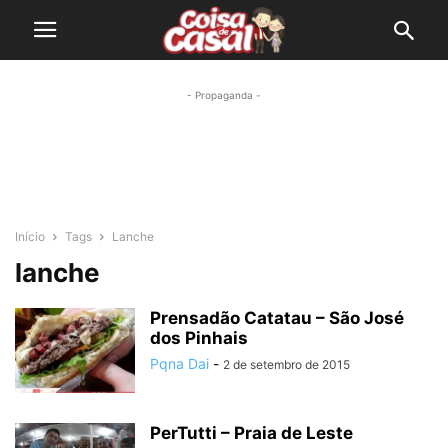
- Propaganda -
Início
Tags
Lanche
lanche
Prensadão Catatau – São José
dos Pinhais
Pqna Dai
-
2 de setembro de 2015
PerTutti – Praia de Leste