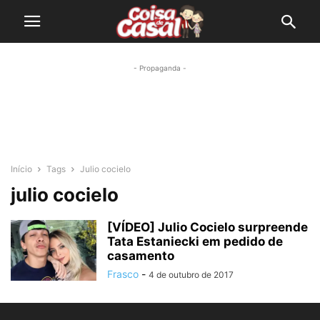
- Propaganda -
Início
Tags
Julio cocielo
julio cocielo
[VÍDEO] Julio Cocielo surpreende
Tata Estaniecki em pedido de
casamento
Frasco
-
4 de outubro de 2017