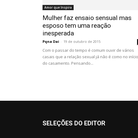
Amor que Inspira
Mulher faz ensaio sensual mas
esposo tem uma reação
inesperada
Pqna Dai
-
19 de outubro de 2015
Com o passar do tempo é comum ouvir de vários
casais que a relação sexual já não é como no iníci
do casamento. Pensando...
SELEÇÕES DO EDITOR