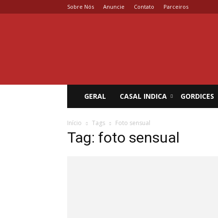
Sobre Nós
Anuncie
Contato
Parceiros
Coisa
de
Casal
GERAL
CASAL INDICA
GORDICES
Início
Tags
Foto sensual
Tag: foto sensual