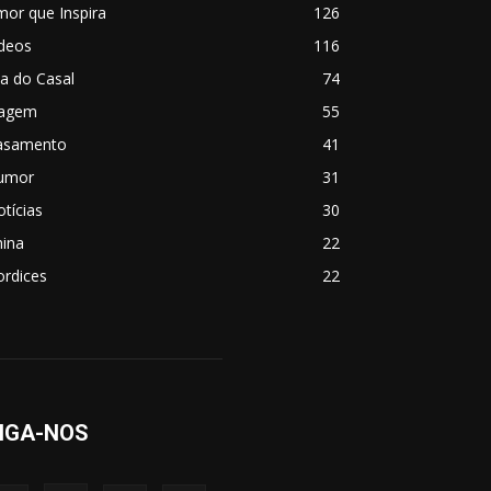
or que Inspira
126
ídeos
116
a do Casal
74
iagem
55
asamento
41
umor
31
tícias
30
hina
22
ordices
22
IGA-NOS