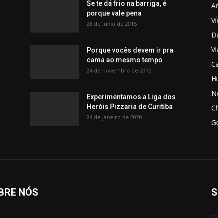
Se te dá frio na barriga, é
Am
porque vale pena
V
28 de julho de 2015
Di
V
Porque vocês devem ir pra
cama ao mesmo tempo
C
24 de novembro de 2015
H
No
Experimentamos a Liga dos
Heróis Pizzaria de Curitiba
C
24 de janeiro de 2020
G
BRE NÓS
S