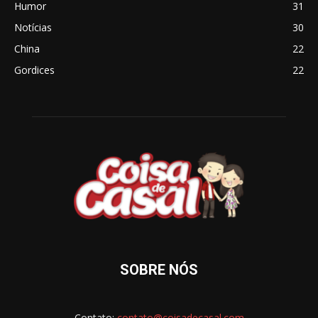
Humor
31
Notícias
30
China
22
Gordices
22
SOBRE NÓS
Contato:
contato@coisadecasal.com