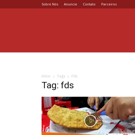
Sobre Nós
Anuncie
Contato
Parceiros
Coisa
de
Casal
Início
Tags
Fds
Tag: fds