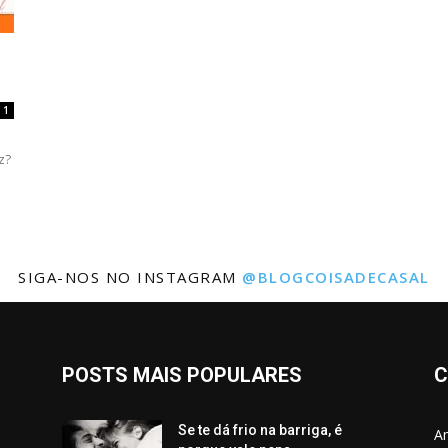
1
z?
SIGA-NOS NO INSTAGRAM
@BLOGCOISADECASAL
POSTS MAIS POPULARES
C
Se te dá frio na barriga, é
Am