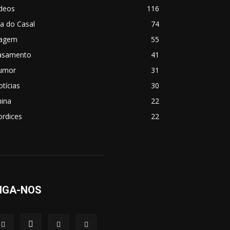
ídeos
116
a do Casal
74
iagem
55
asamento
41
umor
31
tícias
30
hina
22
ordices
22
IGA-NOS