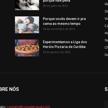
porque vale pena
V
28 de julho de 2015
Di
V
Porque vocês devem ir pra
cama ao mesmo tempo
C
24 de novembro de 2015
H
No
Experimentamos a Liga dos
Heróis Pizzaria de Curitiba
C
24 de janeiro de 2020
G
BRE NÓS
S
ato:
contato@coisadecasal.com