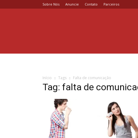
Sobre Nós
Anuncie
Contato
Parceiros
Coisa
de
Casal
Início
Tags
Falta de comunicação
Tag: falta de comunic