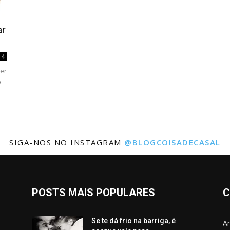
ar
4
uer
o
SIGA-NOS NO INSTAGRAM
@BLOGCOISADECASAL
POSTS MAIS POPULARES
C
Se te dá frio na barriga, é
Am