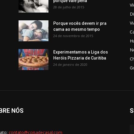
porque vale pena
V
28 de julho de 2015
Di
V
Porque vocês devem ir pra
cama ao mesmo tempo
C
24 de novembro de 2015
H
No
Experimentamos a Liga dos
Heróis Pizzaria de Curitiba
C
24 de janeiro de 2020
G
BRE NÓS
S
ato:
contato@coisadecasal.com