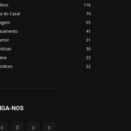
ídeos
116
a do Casal
74
iagem
55
asamento
41
umor
31
tícias
30
hina
22
ordices
22
IGA-NOS