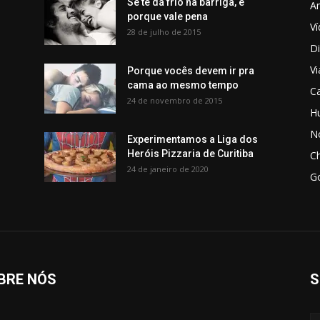
Se te dá frio na barriga, é
Am
porque vale pena
V
28 de julho de 2015
Di
V
Porque vocês devem ir pra
cama ao mesmo tempo
C
24 de novembro de 2015
H
No
Experimentamos a Liga dos
Heróis Pizzaria de Curitiba
C
24 de janeiro de 2020
G
BRE NÓS
S