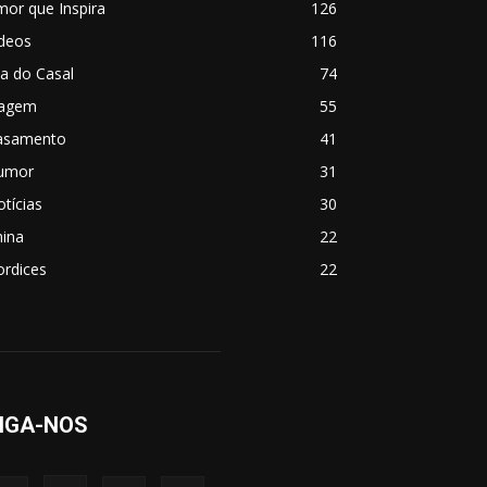
or que Inspira
126
ídeos
116
a do Casal
74
iagem
55
asamento
41
umor
31
tícias
30
hina
22
ordices
22
IGA-NOS