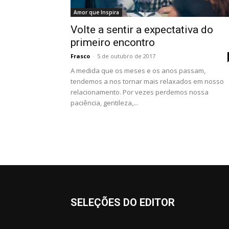
Amor que Inspira
Volte a sentir a expectativa do
primeiro encontro
Frasco
-
5 de outubro de 2017
A medida que os meses e os anos passam,
tendemos a nos tornar mais relaxados em nosso
relacionamento. Por vezes perdemos nossa
paciência, gentileza,...
SELEÇÕES DO EDITOR