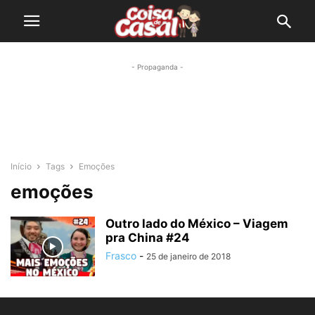
- Propaganda -
Início
Tags
Emoções
emoções
Outro lado do México – Viagem
pra China #24
Frasco
-
25 de janeiro de 2018