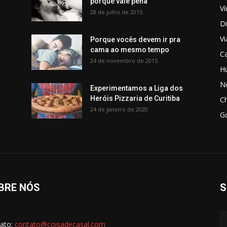
porque vale pena
V
28 de julho de 2015
Di
V
Porque vocês devem ir pra
cama ao mesmo tempo
C
24 de novembro de 2015
H
No
Experimentamos a Liga dos
Heróis Pizzaria de Curitiba
C
24 de janeiro de 2020
G
BRE NÓS
S
ato:
contato@coisadecasal.com