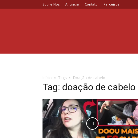
Sobre Nós
Anuncie
Contato
Parceiros
Coisa
de
Casal
Início
Tags
Doação de cabelo
Tag: doação de cabelo