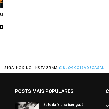
ou
1
SIGA-NOS NO INSTAGRAM
@BLOGCOISADECASAL
POSTS MAIS POPULARES
C
Se te dá frio na barriga, é
Am