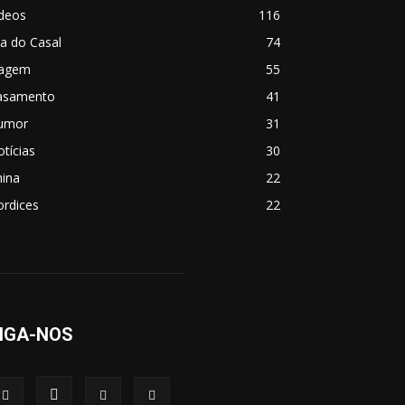
ídeos
116
a do Casal
74
iagem
55
asamento
41
umor
31
tícias
30
hina
22
ordices
22
IGA-NOS