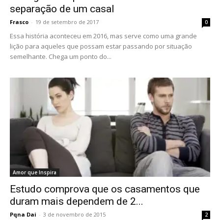
separação de um casal
Frasco
-
19 de setembro de 2017
0
Essa história aconteceu em 2016, mas serve como uma grande
lição para aqueles que possam estar passando por situação
semelhante. Chega um ponto do...
Amor que Inspira
Estudo comprova que os casamentos que
duram mais dependem de 2...
Pqna Dai
-
3 de novembro de 2015
2