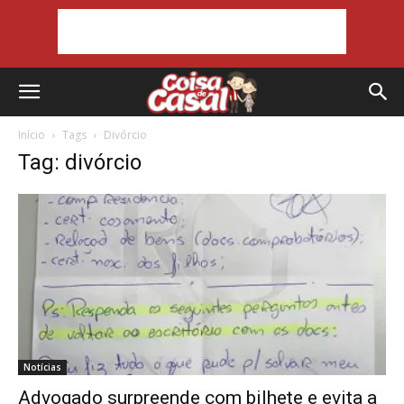
Início
Tags
Divórcio
Tag: divórcio
Notícias
Advogado surpreende com bilhete e evita a