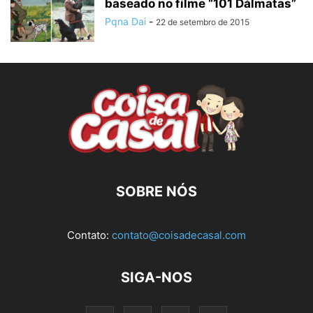
baseado no filme “101 Dálmatas”
Pqna Dai
-
22 de setembro de 2015
SOBRE NÓS
Contato:
contato@coisadecasal.com
SIGA-NOS