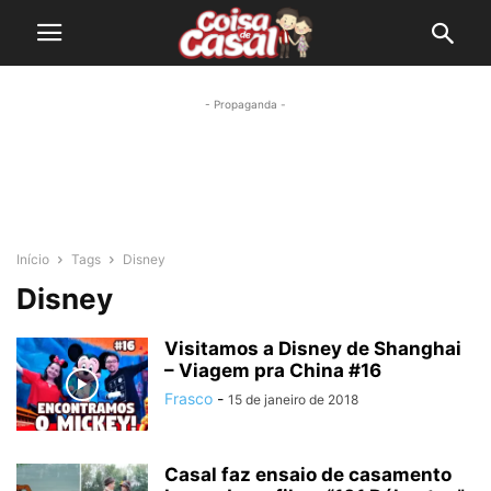
- Propaganda -
Início
Tags
Disney
Disney
Visitamos a Disney de Shanghai
– Viagem pra China #16
Frasco
-
15 de janeiro de 2018
Casal faz ensaio de casamento