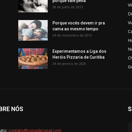
porque vale pena
V
28 de julho de 2015
Di
V
Porque vocês devem ir pra
cama ao mesmo tempo
C
24 de novembro de 2015
H
No
Experimentamos a Liga dos
Heróis Pizzaria de Curitiba
C
24 de janeiro de 2020
G
BRE NÓS
S
ato:
contato@coisadecasal.com