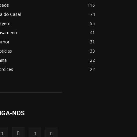
ídeos
116
a do Casal
74
iagem
55
asamento
41
umor
31
tícias
30
hina
22
ordices
22
IGA-NOS