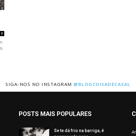
m
0
um
di
SIGA-NOS NO INSTAGRAM
@BLOGCOISADECASAL
POSTS MAIS POPULARES
C
Se te dá frio na barriga, é
Am