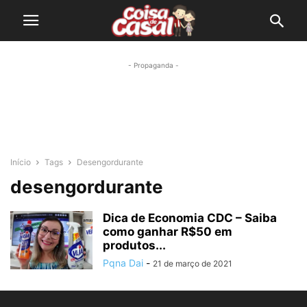
- Propaganda -
Início
Tags
Desengordurante
desengordurante
Dica de Economia CDC – Saiba
como ganhar R$50 em
produtos...
Pqna Dai
-
21 de março de 2021