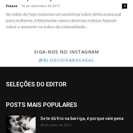
Frasco
-
18 de setembro de 2017
0
No vídeo de hoje visitamos um workshop sobre defesa pessoal
para mulheres. Infelizmente vemos diversas notícias falando
sobre o aumento no índice da criminalidade...
SIGA-NOS NO INSTAGRAM
@BLOGCOISADECASAL
SELEÇÕES DO EDITOR
POSTS MAIS POPULARES
Se te dá frio na barriga, é porque vale pena
28 de julho de 2015